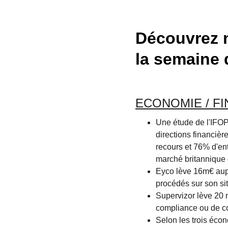
Découvrez no
la semaine 
ECONOMIE / FI
Une étude de l'IFOP 
directions financièr
recours et 76% d'ent
marché britannique 
Eyco
lève 16m€ aup
procédés sur son sit
Supervizor
lève 20 
compliance ou de con
Selon les trois écon